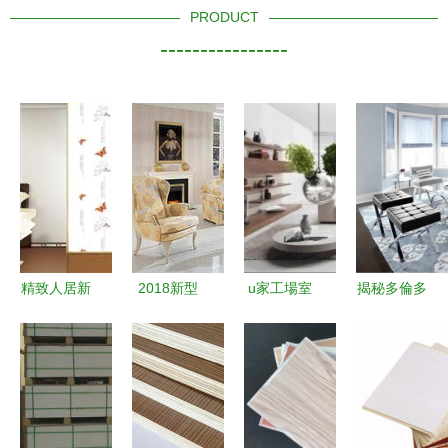
PRODUCT
----------------
精致人居新
2018新型
u家工場室
揭秘多倫多
選擇 探尋
裝飾材料大
內裝修設計
首席設計師
溫州藝都裝
全 新型環
要注意的5
Yanic
飾材料的麗
保裝飾材料
點
Simard的
都彩膜與精
家居美學
鋼門膜
品味與奢華