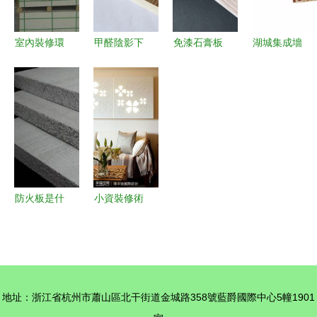
的完美融合
室內裝修環
甲醛陰影下
免漆石膏板
湖城集成墻
保板材價
的家裝抉擇
與輕鋼龍骨
面 廠家直
格、批發與
生態板超標
打造環保防
銷，打造現
廠家指南
事件后的健
火的現代室
代內墻裝飾
選擇優質裝
康避坑指南
內裝飾方案
新典范
飾材料的關
鍵
防火板是什
小資裝修術
么材料？如
經濟又有格
何選購防火
調，雕花板
材料？- 手
為家居點睛
機房天下知
地址：浙江省杭州市蕭山區北干街道金城路358號藍爵國際中心5幢1901
識 室內裝